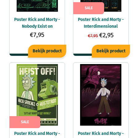
SALE
Poster Rick and Morty -
Poster Rick and Morty -
Nobody Exist on
Interdimensional
Purpose 61x91,5cm
Showdown 61x91,5cm
€7,95
€2,95
€7,95
Bekijk product
Bekijk product
SALE
Poster Rick and Morty -
Poster Rick and Morty -