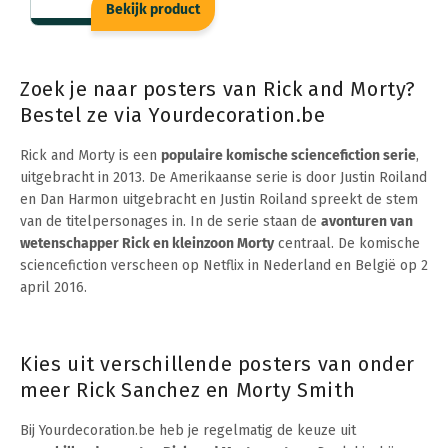
Bekijk product
Zoek je naar posters van Rick and Morty?
Bestel ze via Yourdecoration.be
Rick and Morty is een
populaire komische sciencefiction serie
,
uitgebracht in 2013. De Amerikaanse serie is door Justin Roiland
en Dan Harmon uitgebracht en Justin Roiland spreekt de stem
van de titelpersonages in. In de serie staan de
avonturen van
wetenschapper Rick en kleinzoon Morty
centraal. De komische
sciencefiction verscheen op Netflix in Nederland en België op 2
april 2016.
Kies uit verschillende posters van onder
meer Rick Sanchez en Morty Smith
Bij Yourdecoration.be heb je regelmatig de keuze uit