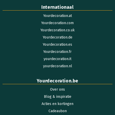
Internationaal
Yourdecoration.at
Yourdecoration.com
Yourdecoration.co.uk
Yourdecoration.de
Yourdecoration.es
Yourdecoration.fr
yourdecoration.it
yourdecoration.nl
Yourdecoration.be
Over ons
Blog & inspiratie
Acties en kortingen
Cadeaubon