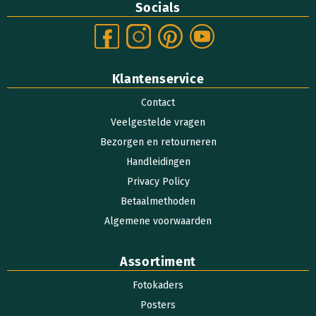
Socials
Klantenservice
Contact
Veelgestelde vragen
Bezorgen en retourneren
Handleidingen
Privacy Policy
Betaalmethoden
Algemene voorwaarden
Assortiment
Fotokaders
Posters