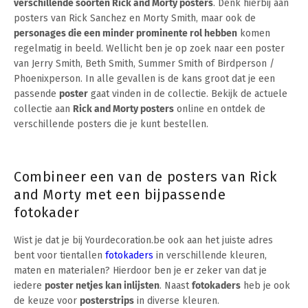
verschillende soorten Rick and Morty posters
. Denk hierbij aan
posters van Rick Sanchez en Morty Smith, maar ook de
personages die een minder prominente rol hebben
komen
regelmatig in beeld. Wellicht ben je op zoek naar een poster
van Jerry Smith, Beth Smith, Summer Smith of Birdperson /
Phoenixperson. In alle gevallen is de kans groot dat je een
passende
poster
gaat vinden in de collectie. Bekijk de actuele
collectie aan
Rick and Morty posters
online en ontdek de
verschillende posters die je kunt bestellen.
Combineer een van de posters van Rick
and Morty met een bijpassende
fotokader
Wist je dat je bij Yourdecoration.be ook aan het juiste adres
bent voor tientallen
fotokaders
in verschillende kleuren,
maten en materialen? Hierdoor ben je er zeker van dat je
iedere
poster netjes kan inlijsten
. Naast
fotokaders
heb je ook
de keuze voor
posterstrips
in diverse kleuren.