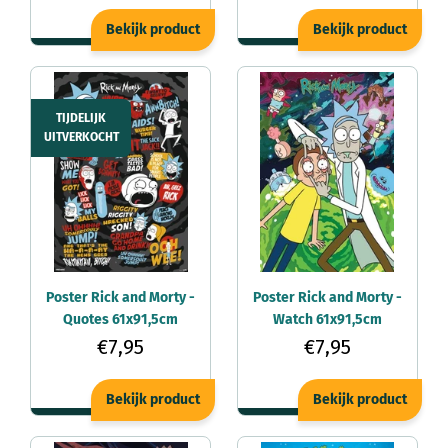
Bekijk product
Bekijk product
TIJDELIJK
UITVERKOCHT
Poster Rick and Morty -
Poster Rick and Morty -
Quotes 61x91,5cm
Watch 61x91,5cm
€7,95
€7,95
Bekijk product
Bekijk product