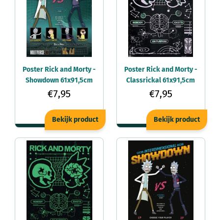
Poster Rick and Morty -
Poster Rick and Morty -
Showdown 61x91,5cm
Classrickal 61x91,5cm
€7,95
€7,95
Bekijk product
Bekijk product