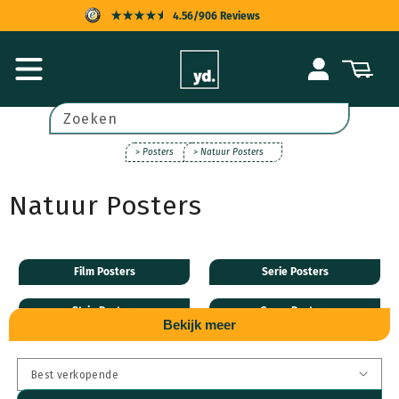
Meteen
4.56/906 Reviews
naar de
content
KOPERSBESCHERMING
Inloggen
Winkelwagen
SNELLE LEVERING
ACHTERAF BETALEN
Zoeken
UITSTEKENDE KLANTENSERVICE
> Posters
> Natuur Posters
Natuur Posters
Film Posters
Serie Posters
Strip Posters
Game Posters
Bekijk meer
Muziek Posters
Algemeen Posters
Natuur Posters
Kinder Posters