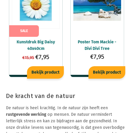
SALE
Kunstdruk Big Daisy
Poster Tom Mackie -
40x40cm
Divi Divi Tree
91,5x61cm
€7,95
€7,95
€15,95
Bekijk product
Bekijk product
De kracht van de natuur
De natuur is heel krachtig. In de natuur zijn heeft een
rustgevende werking
op mensen. De natuur vermindert
letterlijk stress en kan zo bijdragen aan de gezondheid. In
onze drukke levens van tegenwoordig, is dat geen overbodige