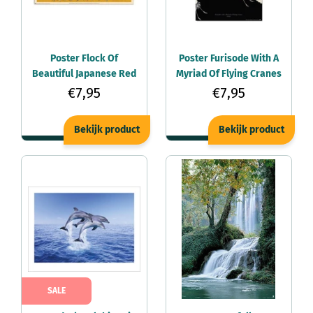
Poster Flock Of
Poster Furisode With A
Beautiful Japanese Red
Myriad Of Flying Cranes
Crown Crane By O Korin
61x91,5cm
€7,95
€7,95
61x91,5cm
Bekijk product
Bekijk product
SALE