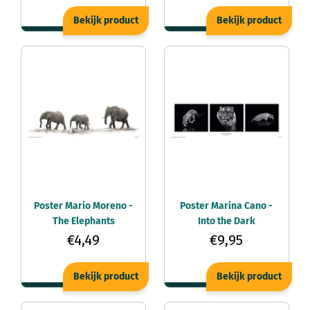
Bekijk product
Bekijk product
Poster Mario Moreno -
Poster Marina Cano -
The Elephants
Into the Dark
91,5x30,5cm
91,5x30,5cm
€4,49
€9,95
Bekijk product
Bekijk product