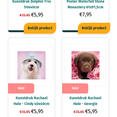
Kunstdruk Dolphin Trio
Poster Waterfall Stone
50x40cm
Monastery 61x91,5cm
€7,95
€5,95
€15,95
Bekijk product
Bekijk product
SALE
SALE
Kunstdruk Rachael
Kunstdruk Rachael
Hale - Cindy 40x40cm
Hale - Georgie
40x40cm
€5,95
€5,95
€15,95
€15,95