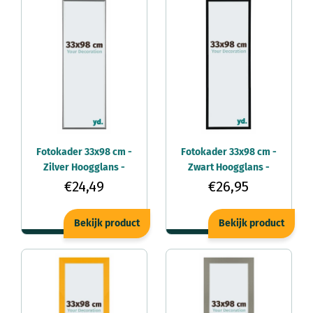
Fotokader 33x98 cm -
Fotokader 33x98 cm -
Zilver Hoogglans -
Zwart Hoogglans -
Kunststof - Evry
Kunststof - Annecy
€24,49
€26,95
Bekijk product
Bekijk product