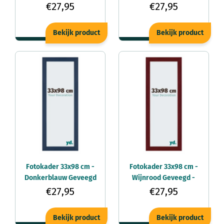
Mura
Mura
€27,95
€27,95
Bekijk product
Bekijk product
Fotokader 33x98 cm -
Fotokader 33x98 cm -
Donkerblauw Geveegd
Wijnrood Geveegd -
- MDF - Mura
MDF - Mura
€27,95
€27,95
Bekijk product
Bekijk product