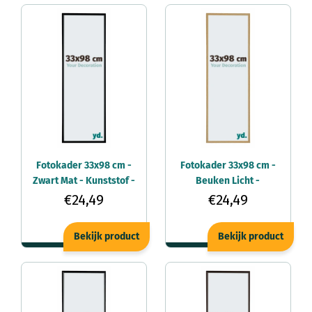
Fotokader 33x98 cm -
Fotokader 33x98 cm -
Zwart Mat - Kunststof -
Beuken Licht -
Evry
Kunststof - Evry
€24,49
€24,49
Bekijk product
Bekijk product