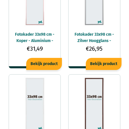
Fotokader 33x98 cm -
Fotokader 33x98 cm -
Koper - Aluminium -
Zilver Hoogglans -
Kent
Kunststof - Annecy
€31,49
€26,95
Bekijk product
Bekijk product