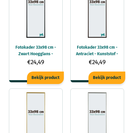
Fotokader 33x98 cm -
Fotokader 33x98 cm -
Zwart Hoogglans -
Antraciet - Kunststof -
Kunststof - Evry
Evry
€24,49
€24,49
Bekijk product
Bekijk product