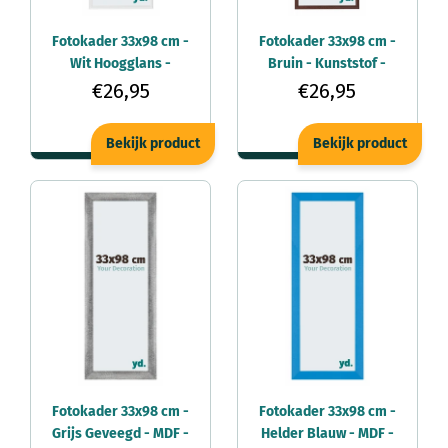
Fotokader 33x98 cm -
Fotokader 33x98 cm -
Wit Hoogglans -
Bruin - Kunststof -
Kunststof - Annecy
Annecy
€26,95
€26,95
Bekijk product
Bekijk product
Fotokader 33x98 cm -
Fotokader 33x98 cm -
Grijs Geveegd - MDF -
Helder Blauw - MDF -