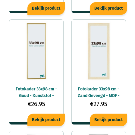
Bekijk product
Bekijk product
Fotokader 33x98 cm -
Fotokader 33x98 cm -
Goud - Kunststof -
Zand Geveegd - MDF -
Annecy
Mura
€26,95
€27,95
Bekijk product
Bekijk product