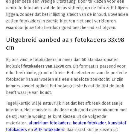
en geef deze een vredige uitstraling. Door te kiezen voor een
neutrale fotokader zal de focus volledig op de foto zelf blijven
liggen, zonder dat het inlijsting afleidt van de inhoud. Bovendien
zullen fotokaders in zachte kleuren niet snel verkleuren
waardoor jouw foto hierdoor goed beschermd zal blijven.
Uitgebreid aanbod aan fotokaders 33x98
cm
Bij ons vind je fotokadeers in meer dan 60 standaardmaten
inclusief
fotokaders van 33x98 cm
. Dit formaat is passend voor
elke leefruimte, groot of klein. Het selecteren van de perfecte
fotokader kan aanvoelen als een eindeloze zoektocht. Er zijn
immers zoveel opties! Het belangrijkste is dat de lijst de look
heeft waar je van houdt.
Tegelijkertijd wil je natuurlijk niet dat het afbreuk doet aan je
interieur. Het mooiste is als deze ook goed overeenkomen met
de stijl van je woning. Je kunt kiezen uit de volgende
materialen,
aluminium fotokaders
,
houten fotokader
,
kunststof
fotokaders
en
MDF fotokaders
. Daarnaast kun je kiezen uit