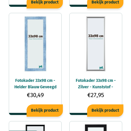
Bekijk product
Bekijk product
Fotokader 33x98 cm -
Fotokader 33x98 cm -
Helder Blauw Geveegd
Zilver - Kunststof -
- MDF - Pisa
Bordeaux
€30,49
€27,95
Bekijk product
Bekijk product