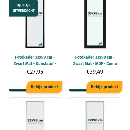
TIJDELIJK
UITVERKOCHT
Fotokader 33x98 cm -
Fotokader 33x98 cm -
Zwart Mat - Kunststof -
Zwart Mat - MDF - Como
Bordeaux
€27,95
€39,49
Bekijk product
Bekijk product