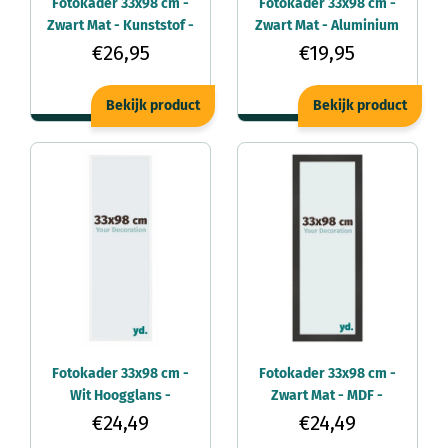
Fotokader 33x98 cm -
Fotokader 33x98 cm -
Zwart Mat - Kunststof -
Zwart Mat - Aluminium
Annecy
- Aurora
€26,95
€19,95
Bekijk product
Bekijk product
Fotokader 33x98 cm -
Fotokader 33x98 cm -
Wit Hoogglans -
Zwart Mat - MDF -
Kunststof - Evry
Bologna
€24,49
€24,49