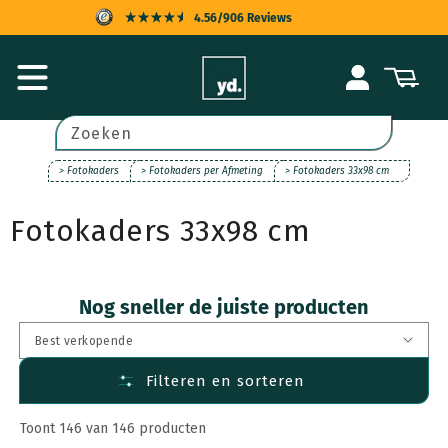
Meteen
4.56/906 Reviews
naar de
content
KOPERSBESCHERMING
Inloggen
Winkelwagen
SNELLE LEVERING
ACHTERAF BETALEN
Zoeken
UITSTEKENDE KLANTENSERVICE
> Fotokaders
> Fotokaders per Afmeting
> Fotokaders 33x98 cm
Fotokaders 33x98 cm
Nog sneller de juiste producten
Filteren en sorteren
Toont 146 van 146 producten