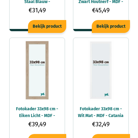
Staal Blauw -
Zwart Houtnerf - MDF -
Aluminium - Kent
Lazio
€31,49
€45,49
Bekijk product
Bekijk product
Fotokader 33x98 cm -
Fotokader 33x98 cm -
Eiken Licht - MDF -
Wit Mat - MDF - Catania
Como
€39,49
€32,49