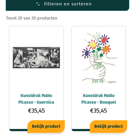
Filteren en sorteren
Toont 20 van 20 producten
Kunstdruk Pablo
Kunstdruk Pablo
Picasso - Guernica
Picasso - Bouquet
100x50cm
60x80cm
€35,45
€35,45
Bekijk product
Bekijk product