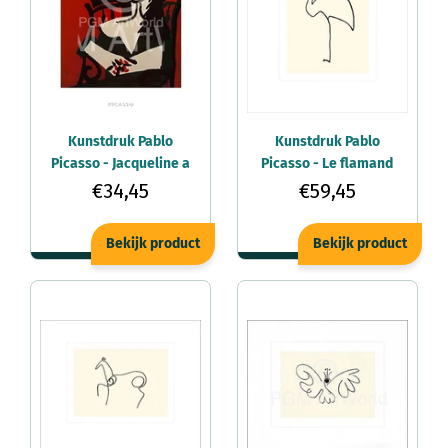
Kunstdruk Pablo
Kunstdruk Pablo
Picasso - Jacqueline a
Picasso - Le flamand
Mantil 40x50cm
rose 50x60cm
€34,45
€59,45
Bekijk product
Bekijk product