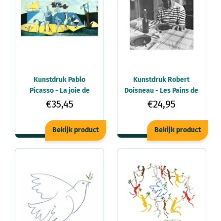
Kunstdruk Pablo
Kunstdruk Robert
Picasso - La joie de
Doisneau - Les Pains de
Vivre 100x50cm
Picasso 50x60cm
€35,45
€24,95
Bekijk product
Bekijk product