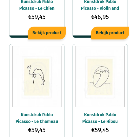
Kunstdruk Pablo
Kunstdruk Pablo
Picasso - Le Chien
Picasso - Violin and
60x50cm
Guitar 60x80cm
€59,45
€46,95
Bekijk product
Bekijk product
Kunstdruk Pablo
Kunstdruk Pablo
Picasso - Le Chameau
Picasso - Le Hibou
50x60cm
50x60cm
€59,45
€59,45