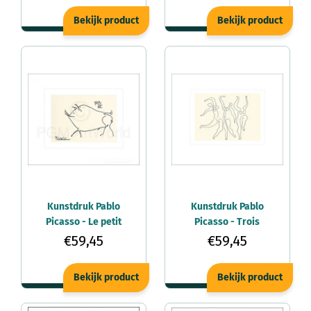
Bekijk product
Bekijk product
Kunstdruk Pablo
Kunstdruk Pablo
Picasso - Le petit
Picasso - Trois
cochon 60x50cm
danseuses, 1924
€59,45
€59,45
60x50cm
Bekijk product
Bekijk product