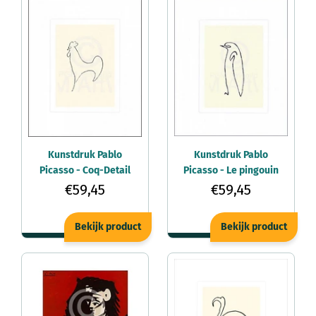
Kunstdruk Pablo
Kunstdruk Pablo
Picasso - Coq-Detail
Picasso - Le pingouin
50x60cm
50x60cm
€59,45
€59,45
Bekijk product
Bekijk product