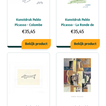
Kunstdruk Pablo
Kunstdruk Pablo
Picasso - Colombe
Picasso - La Ronde de
Bleue 80x60cm
la Jeunesse 60x80cm
€35,45
€35,45
Bekijk product
Bekijk product