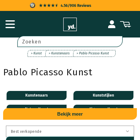
Meteen
4.56/906 Reviews
naar de
content
KOPERSBESCHERMING
Inloggen
Winkelwagen
SNELLE LEVERING
ACHTERAF BETALEN
Zoeken
UITSTEKENDE KLANTENSERVICE
> Kunst
> Kunstenaars
> Pablo Picasso Kunst
Pablo Picasso Kunst
Kunstenaars
Kunststijlen
Natuur Kunst
Algemeen Kunst
Bekijk meer