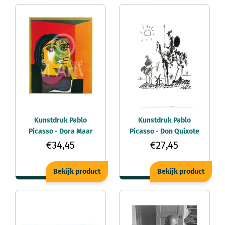
Kunstdruk Pablo
Kunstdruk Pablo
Picasso - Dora Maar
Picasso - Don Quixote
60x80cm
60x80cm
€34,45
€27,45
Bekijk product
Bekijk product