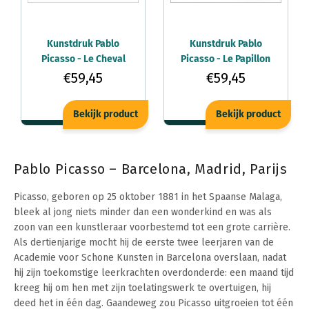
Kunstdruk Pablo
Kunstdruk Pablo
Picasso - Le Cheval
Picasso - Le Papillon
50x60cm
50x60cm
€59,45
€59,45
Bekijk product
Bekijk product
Pablo Picasso – Barcelona, Madrid, Parijs
Picasso, geboren op 25 oktober 1881 in het Spaanse Malaga,
bleek al jong niets minder dan een wonderkind en was als
zoon van een kunstleraar voorbestemd tot een grote carrière.
Als dertienjarige mocht hij de eerste twee leerjaren van de
Academie voor Schone Kunsten in Barcelona overslaan, nadat
hij zijn toekomstige leerkrachten overdonderde: een maand tijd
kreeg hij om hen met zijn toelatingswerk te overtuigen, hij
deed het in één dag. Gaandeweg zou Picasso uitgroeien tot één