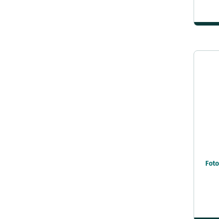
68x98 cm
70x70 cm
70x90 cm
70x100 cm
75x98 cm
75x100 cm
Foto