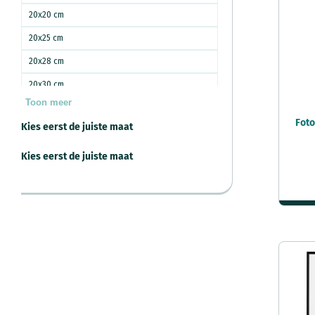
20x20 cm
20x25 cm
20x28 cm
20x30 cm
Toon meer
20x40 cm
Foto
Kies eerst de juiste maat
20x60 cm
a4 21x29 7 cm
Kies eerst de juiste maat
21x30 cm
24x30 cm
24x32 cm
25x25 cm
25x30 cm
25x35 cm