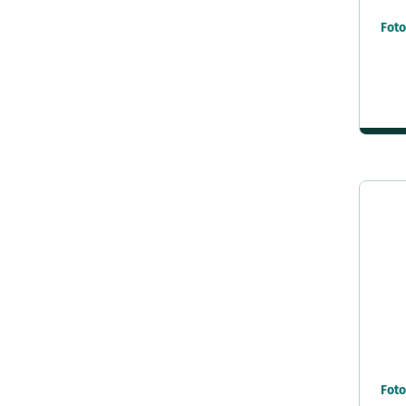
Foto
45x60 cm
45x80 cm
46x61 cm
48x64 cm
48x67 cm
48x68 cm
49x68 cm
50x50 cm
50x60 cm
50x65 cm
50x70 cm
50x75 cm
50x100 cm
Foto