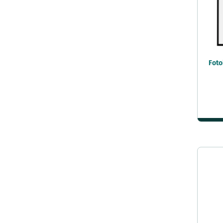
25x75 cm
28x35 cm
a3 29 7x42 cm
30x30 cm
Foto
30x40 cm
30x42 cm
30x45 cm
30x50 cm
30x60 cm
32x45 cm
33x48 cm
33x98 cm
35x35 cm
35x45 cm