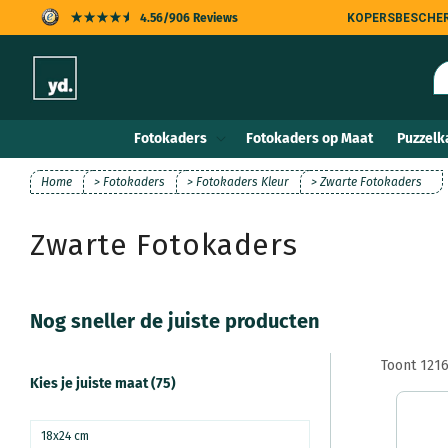
Meteen
4.56/906 Reviews
KOPERSBESCHE
naar de
content
Fotokaders
Fotokaders op Maat
Puzzelk
Home
> Fotokaders
> Fotokaders Kleur
> Zwarte Fotokaders
Zwarte Fotokaders
Nog sneller de juiste producten
Toont 121
Kies je juiste maat (75)
18x24 cm