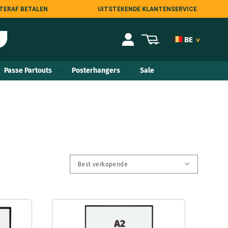
TERAF BETALEN
UITSTEKENDE KLANTENSERVICE
Inloggen
Winkelwagen
BE
>
NL
Passe Partouts
Posterhangers
Sale
DE
AT
FR
COM
ES
IT
UK