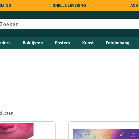
RMING
SNELLE LEVERING
ACH
Zoeken
aders
Baklijsten
Posters
Kunst
Fotobehang
oducten