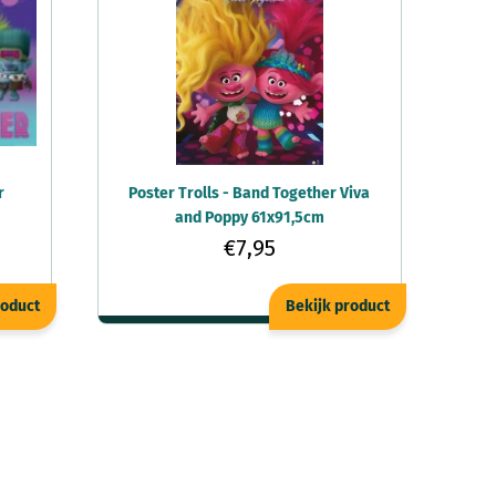
r
Poster Trolls - Band Together Viva
and Poppy 61x91,5cm
€7,95
roduct
Bekijk product