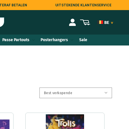
TERAF BETALEN
UITSTEKENDE KLANTENSERVICE
Inloggen
Winkelwagen
BE
>
NL
Passe Partouts
Posterhangers
Sale
DE
AT
FR
COM
ES
IT
UK