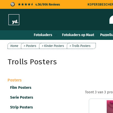
Meteen
4.56/906 Reviews
KOPERSBESCHE
naar de
content
Fotokaders
Fotokaders op Maat
Puzzelk
Home
> Posters
> Kinder Posters
> Trolls Posters
Trolls Posters
Posters
Film Posters
Toont 3 van 3 pr
Serie Posters
Strip Posters