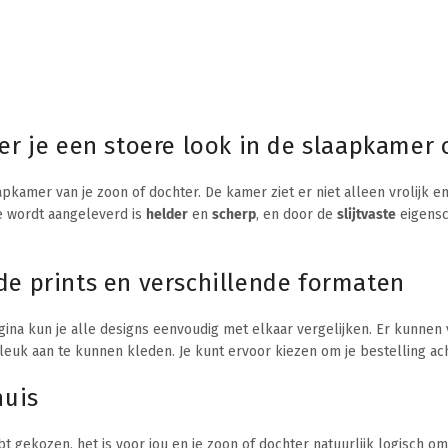
ëer je een stoere look in de slaapkamer
kamer van je zoon of dochter. De kamer ziet er niet alleen vrolijk e
be wordt aangeleverd is
helder
en
scherp
, en door de
slijtvaste
eigensc
de prints en verschillende formaten
agina kun je alle designs eenvoudig met elkaar vergelijken. Er kunnen
 leuk aan te kunnen kleden. Je kunt ervoor kiezen om je bestelling ach
huis
t gekozen, het is voor jou en je zoon of dochter natuurlijk logisch o