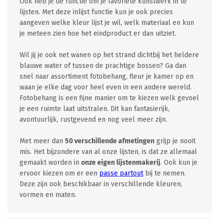
Ook heb je de functie om je favoriete kunstwerk in te
lijsten. Met deze inlijst functie kun je ook precies
aangeven welke kleur lijst je wil, welk materiaal en kun
je meteen zien hoe het eindproduct er dan uitziet.
Wil jij je ook net wanen op het strand dichtbij het heldere
blauwe water of tussen de prachtige bossen? Ga dan
snel naar assortiment fotobehang, fleur je kamer op en
waan je elke dag voor heel even in een andere wereld.
Fotobehang is een fijne manier om te kiezen welk gevoel
je een ruimte laat uitstralen. Dit kan fantasierijk,
avontuurlijk, rustgevend en nog veel meer zijn.
Met meer dan
50 verschillende afmetingen
grijp je nooit
mis. Het bijzondere van al onze lijsten, is dat ze allemaal
gemaakt worden in
onze eigen lijstenmakerij
. Ook kun je
ervoor kiezen om er een
passe partout
bij te nemen.
Deze zijn ook beschikbaar in verschillende kleuren,
vormen en maten.