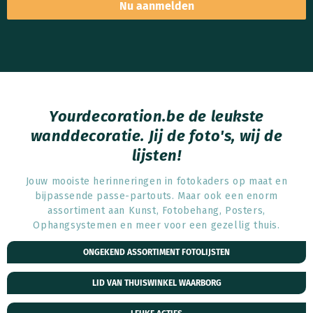
Nu aanmelden
Yourdecoration.be de leukste
wanddecoratie. Jij de foto's, wij de
lijsten!
Jouw mooiste herinneringen in fotokaders op maat en
bijpassende passe-partouts. Maar ook een enorm
assortiment aan Kunst, Fotobehang, Posters,
Ophangsystemen en meer voor een gezellig thuis.
ONGEKEND ASSORTIMENT FOTOLIJSTEN
LID VAN THUISWINKEL WAARBORG