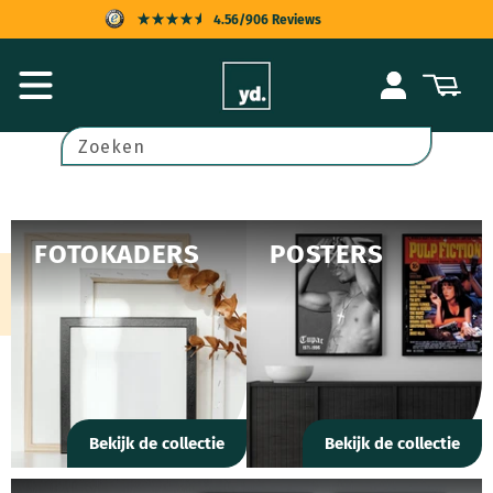
Meteen
4.56/906 Reviews
naar de
content
KOPERSBESCHERMING
Inloggen
Winkelwagen
SNELLE LEVERING
ACHTERAF BETALEN
Zoeken
UITSTEKENDE KLANTENSERVICE
FOTOKADERS
POSTERS
Bekijk de collectie
Bekijk de collectie