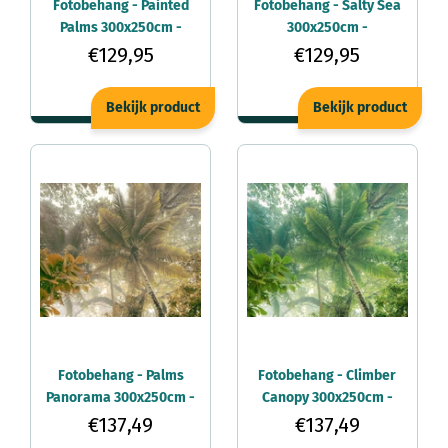
Fotobehang - Painted
Fotobehang - Salty Sea
Palms 300x250cm -
300x250cm -
Vliesbehang
Vliesbehang
€129,95
€129,95
Bekijk product
Bekijk product
Fotobehang - Palms
Fotobehang - Climber
Panorama 300x250cm -
Canopy 300x250cm -
Vliesbehang
Vliesbehang
€137,49
€137,49