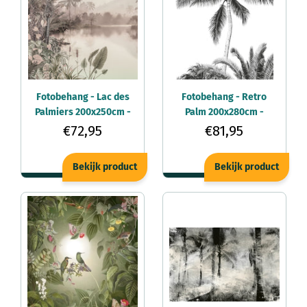
Fotobehang - Lac des
Fotobehang - Retro
Palmiers 200x250cm -
Palm 200x280cm -
Vliesbehang
Vliesbehang
€72,95
€81,95
Bekijk product
Bekijk product