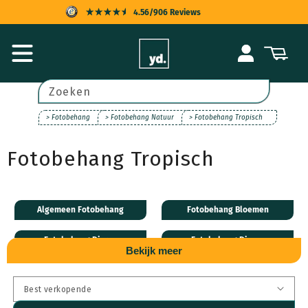
Meteen
4.56/906 Reviews
naar de
content
KOPERSBESCHERMING
Inloggen
Winkelwagen
SNELLE LEVERING
ACHTERAF BETALEN
Zoeken
UITSTEKENDE KLANTENSERVICE
> Fotobehang
> Fotobehang Natuur
> Fotobehang Tropisch
Fotobehang Tropisch
Algemeen Fotobehang
Fotobehang Bloemen
Fotobehang Dieren
Fotobehang Disney
Bekijk meer
Fotobehang Natuur
Fotobehang Steden
Fotobehang Transport
Fotobehang Leveranciers