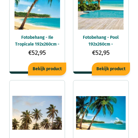
Fotobehang - Ile
Fotobehang - Pool
Tropicale 192x260cm -
192x260cm -
Vliesbehang
Vliesbehang
€52,95
€52,95
Bekijk product
Bekijk product