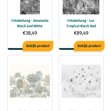
Fotobehang - Amazonia
Fotobehang - Lac
Black and White
Tropical Black And
100x250cm -
White 200x270cm -
€38,49
€89,49
Vliesbehang
Vliesbehang
Bekijk product
Bekijk product