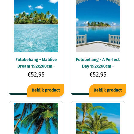
Fotobehang - Maldive
Fotobehang - A Perfect
Dream 192x260cm -
Day 192x260cm -
Vliesbehang
Vliesbehang
€52,95
€52,95
Bekijk product
Bekijk product