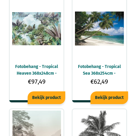
Fotobehang - Tropical
Fotobehang - Tropical
Heaven 368x248cm -
Sea 368x254cm -
Vliesbehang
Papierbehang
€97,49
€62,49
Bekijk product
Bekijk product