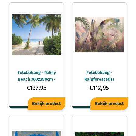
Fotobehang - Palmy
Fotobehang -
Beach 300x250cm -
Rainforest Mist
Vliesbehang
350x250cm -
€137,95
€112,95
Vliesbehang
Bekijk product
Bekijk product