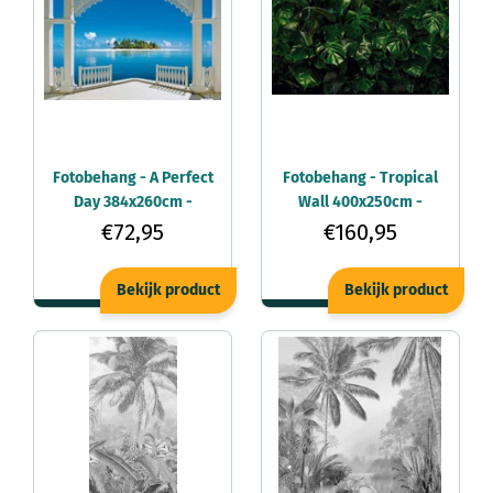
Fotobehang - A Perfect
Fotobehang - Tropical
Day 384x260cm -
Wall 400x250cm -
Vliesbehang
Vliesbehang
€72,95
€160,95
Bekijk product
Bekijk product