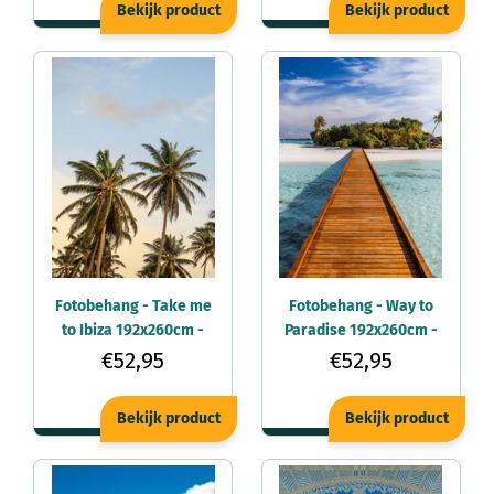
Bekijk product
Bekijk product
Fotobehang - Take me
Fotobehang - Way to
to Ibiza 192x260cm -
Paradise 192x260cm -
Vliesbehang
Vliesbehang
€52,95
€52,95
Bekijk product
Bekijk product