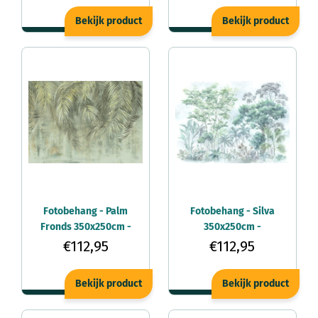
Bekijk product
Bekijk product
Fotobehang - Palm
Fotobehang - Silva
Fronds 350x250cm -
350x250cm -
Vliesbehang
Vliesbehang
€112,95
€112,95
Bekijk product
Bekijk product