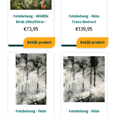
Fotobehang - Wildlife
Fotobehang - Palm
Birds 200x250cm -
Trees Abstract
Vliesbehang
375x250cm -
€73,95
€139,95
Vliesbehang
Bekijk product
Bekijk product
Fotobehang - Palm
Fotobehang - Palm