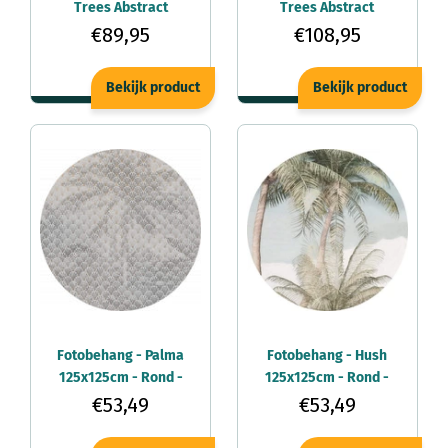
Trees Abstract
Trees Abstract
150x250cm -
225x250cm -
€89,95
€108,95
Vliesbehang
Vliesbehang
Bekijk product
Bekijk product
Fotobehang - Palma
Fotobehang - Hush
125x125cm - Rond -
125x125cm - Rond -
Vliesbehang -
Vliesbehang -
€53,49
€53,49
Zelfklevend
Zelfklevend