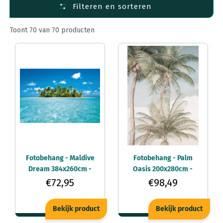
Filteren en sorteren
Fotobehang Materiaal
Fotobehang per ruimte
Toont 70 van 70 producten
Fotobehang per afmeting
Fotobehang - Maldive
Fotobehang - Palm
Dream 384x260cm -
Oasis 200x280cm -
Vliesbehang
Vliesbehang
€72,95
€98,49
Bekijk product
Bekijk product