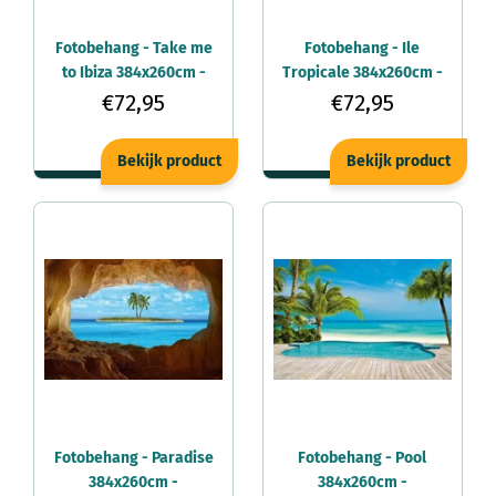
Fotobehang - Take me
Fotobehang - Ile
to Ibiza 384x260cm -
Tropicale 384x260cm -
Vliesbehang
Vliesbehang
€72,95
€72,95
Bekijk product
Bekijk product
Fotobehang - Paradise
Fotobehang - Pool
384x260cm -
384x260cm -