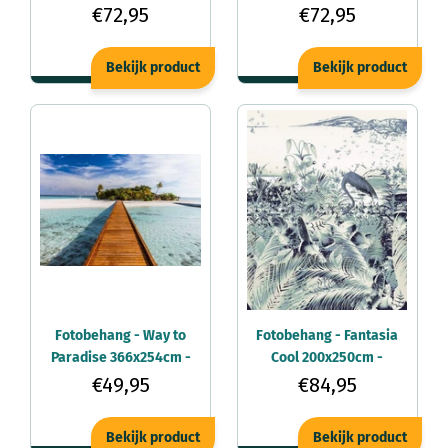
Vliesbehang
Vliesbehang
€72,95
€72,95
Bekijk product
Bekijk product
Fotobehang - Way to
Fotobehang - Fantasia
Paradise 366x254cm -
Cool 200x250cm -
Papierbehang
Vliesbehang
€49,95
€84,95
Bekijk product
Bekijk product