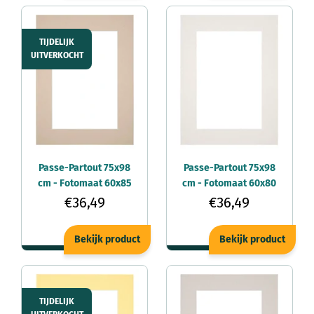
TIJDELIJK
UITVERKOCHT
Passe-Partout 75x98
Passe-Partout 75x98
cm - Fotomaat 60x85
cm - Fotomaat 60x80
cm - Beige - Voor
cm - Lichtgrijs - Voor
€36,49
€36,49
fotolijsten
fotolijsten
Bekijk product
Bekijk product
TIJDELIJK