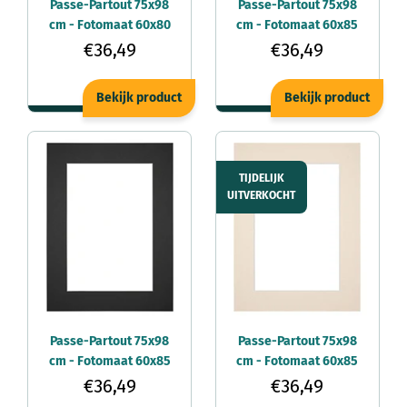
Passe-Partout 75x98
Passe-Partout 75x98
cm - Fotomaat 60x80
cm - Fotomaat 60x85
cm - Beige - Voor
cm - Wijnrood - Voor
€36,49
€36,49
fotolijsten
fotolijsten
Bekijk product
Bekijk product
TIJDELIJK
UITVERKOCHT
Passe-Partout 75x98
Passe-Partout 75x98
cm - Fotomaat 60x85
cm - Fotomaat 60x85
cm - Zwart - Voor
cm - Teinte - Voor
€36,49
€36,49
fotolijsten
fotolijsten