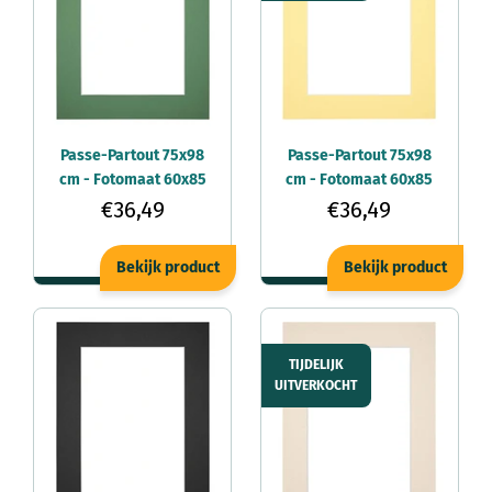
Passe-Partout 75x98
Passe-Partout 75x98
cm - Fotomaat 60x85
cm - Fotomaat 60x85
cm - Groen Bos - Voor
cm - Geel - Voor
€36,49
€36,49
fotolijsten
fotolijsten
Bekijk product
Bekijk product
TIJDELIJK
UITVERKOCHT