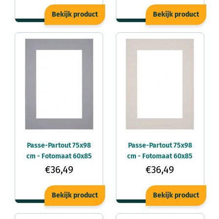
Bekijk product
Bekijk product
Passe-Partout 75x98
Passe-Partout 75x98
cm - Fotomaat 60x85
cm - Fotomaat 60x85
cm - Grijs - Voor
cm - Grijs Graniet -
€36,49
€36,49
fotolijsten
Voor fotolijsten
Bekijk product
Bekijk product