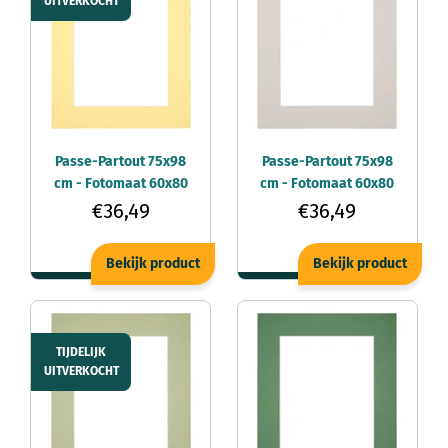
UITVERKOCHT
Passe-Partout 75x98
Passe-Partout 75x98
cm - Fotomaat 60x80
cm - Fotomaat 60x80
cm - Geel - Voor
cm - Grijs Graniet -
€36,49
€36,49
fotolijsten
Voor fotolijsten
Bekijk product
Bekijk product
TIJDELIJK
UITVERKOCHT