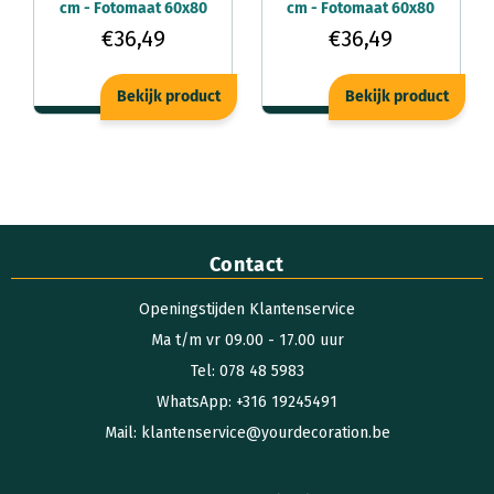
cm - Fotomaat 60x80
cm - Fotomaat 60x80
cm - Wit - Voor
cm - Wijnrood - Voor
€36,49
€36,49
fotolijsten
fotolijsten
Bekijk product
Bekijk product
Contact
Openingstijden Klantenservice
Ma t/m vr 09.00 - 17.00 uur
Tel: 078 48 5983
WhatsApp: +316 19245491
Mail: klantenservice@yourdecoration.be