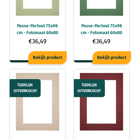
Passe-Partout 75x98
Passe-Partout 75x98
cm - Fotomaat 60x80
cm - Fotomaat 60x80
cm - Mintgroen - Voor
cm - Groen Bos - Voor
€36,49
€36,49
fotolijsten
fotolijsten
Bekijk product
Bekijk product
TIJDELIJK
TIJDELIJK
UITVERKOCHT
UITVERKOCHT