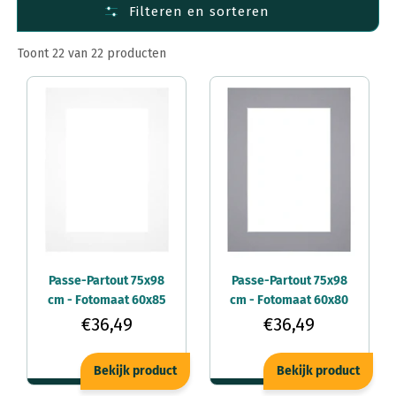
Filteren en sorteren
Toont 22 van 22 producten
Passe-Partout 75x98
Passe-Partout 75x98
cm - Fotomaat 60x85
cm - Fotomaat 60x80
cm - Wit - Voor
cm - Grijs - Voor
€36,49
€36,49
fotolijsten
fotolijsten
Bekijk product
Bekijk product