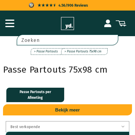
Meteen
4.56/906 Reviews
naar de
content
KOPERSBESCHERMING
Inloggen
Winkelwagen
SNELLE LEVERING
ACHTERAF BETALEN
Zoeken
UITSTEKENDE KLANTENSERVICE
> Passe Partouts
> Passe Partouts 75x98 cm
Passe Partouts 75x98 cm
Passe Partouts per
Afmeting
Bekijk meer