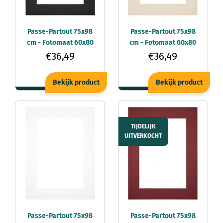
Passe-Partout 75x98
Passe-Partout 75x98
cm - Fotomaat 60x80
cm - Fotomaat 60x80
cm - Zwart - Voor
cm - Teinte - Voor
€36,49
€36,49
fotolijsten
fotolijsten
Bekijk product
Bekijk product
TIJDELIJK
UITVERKOCHT
Passe-Partout 75x98
Passe-Partout 75x98