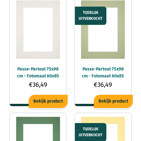
TIJDELIJK
UITVERKOCHT
Passe-Partout 75x98
Passe-Partout 75x98
cm - Fotomaat 60x85
cm - Fotomaat 60x85
cm - Lichtgrijs - Voor
cm - Mintgroen - Voor
€36,49
€36,49
fotolijsten
fotolijsten
Bekijk product
Bekijk product
TIJDELIJK
UITVERKOCHT