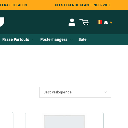
TERAF BETALEN
UITSTEKENDE KLANTENSERVICE
Inloggen
Winkelwagen
BE
>
NL
Passe Partouts
Posterhangers
Sale
DE
AT
FR
COM
ES
IT
UK