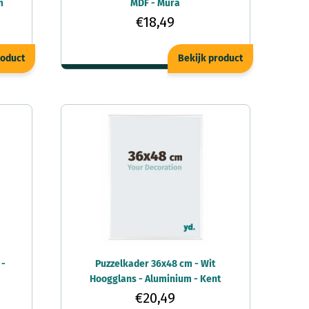
m
MDF - Mura
€18,49
roduct
Bekijk product
 -
Puzzelkader 36x48 cm - Wit
Hoogglans - Aluminium - Kent
€20,49