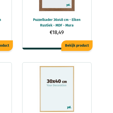
n
Puzzelkader 36x48 cm - Eiken
Rustiek - MDF - Mura
€18,49
roduct
Bekijk product