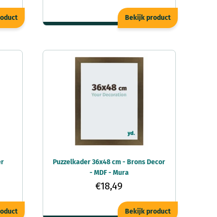
roduct
Bekijk product
er
Puzzelkader 36x48 cm - Brons Decor
- MDF - Mura
€18,49
roduct
Bekijk product