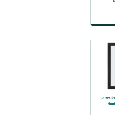
- 
Puzzelk
Hout