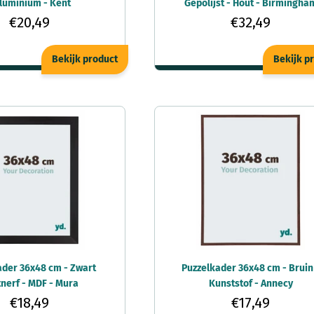
Aluminium - Kent
Gepolijst - Hout - Birmingha
€20,49
€32,49
Bekijk product
Bekijk p
ader 36x48 cm - Zwart
Puzzelkader 36x48 cm - Bruin
nerf - MDF - Mura
Kunststof - Annecy
€18,49
€17,49