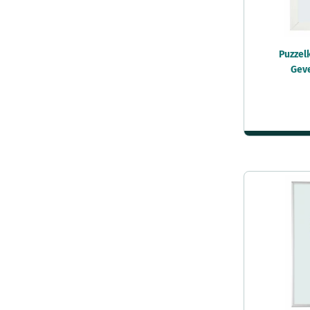
Puzzel
Geve