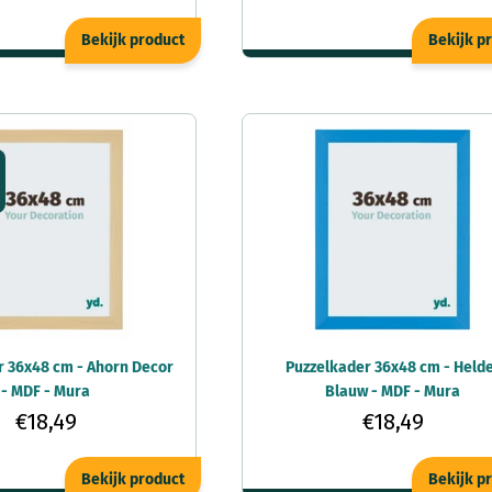
Bekijk product
Bekijk p
r 36x48 cm - Ahorn Decor
Puzzelkader 36x48 cm - Held
- MDF - Mura
Blauw - MDF - Mura
€18,49
€18,49
Bekijk product
Bekijk p