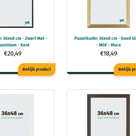
r 36x48 cm - Zwart Mat -
Puzzelkader 36x48 cm - Goud G
luminium - Kent
- MDF - Mura
€20,49
€18,49
Bekijk product
Bekijk p