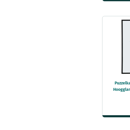
Puzzelk
Hoogglan