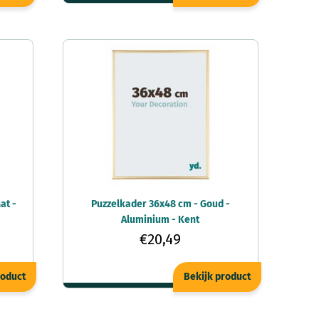
at -
Puzzelkader 36x48 cm - Goud -
Aluminium - Kent
€20,49
roduct
Bekijk product