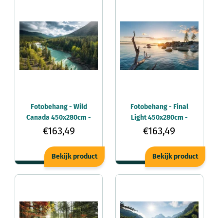
Fotobehang - Wild
Fotobehang - Final
Canada 450x280cm -
Light 450x280cm -
Vliesbehang
Vliesbehang
€163,49
€163,49
Bekijk product
Bekijk product