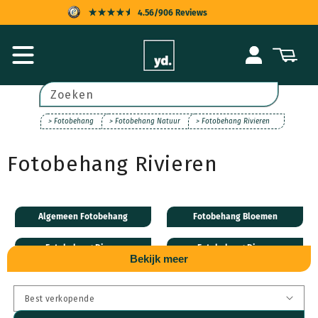
Meteen
4.56/906 Reviews
naar de
content
KOPERSBESCHERMING
Inloggen
Winkelwagen
SNELLE LEVERING
ACHTERAF BETALEN
Zoeken
UITSTEKENDE KLANTENSERVICE
> Fotobehang
> Fotobehang Natuur
> Fotobehang Rivieren
Fotobehang Rivieren
Algemeen Fotobehang
Fotobehang Bloemen
Fotobehang Dieren
Fotobehang Disney
Bekijk meer
Fotobehang Natuur
Fotobehang Steden
Fotobehang Transport
Fotobehang Leveranciers