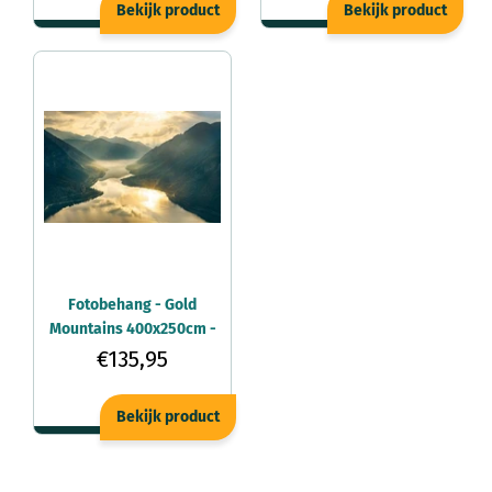
Bekijk product
Bekijk product
Fotobehang - Gold
Mountains 400x250cm -
Vliesbehang
€135,95
Bekijk product