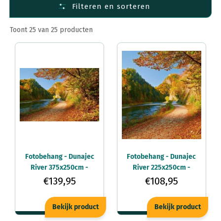
Filteren en sorteren
Fotobehang Materiaal
Fotobehang per ruimte
Toont 25 van 25 producten
Fotobehang per afmeting
Fotobehang - Dunajec
Fotobehang - Dunajec
River 375x250cm -
River 225x250cm -
Vliesbehang
Vliesbehang
€139,95
€108,95
Bekijk product
Bekijk product