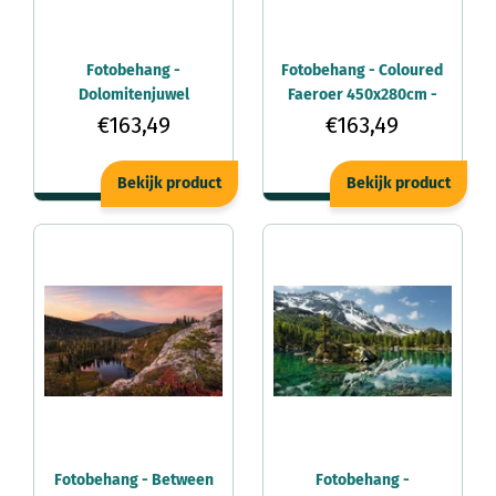
Fotobehang -
Fotobehang - Coloured
Dolomitenjuwel
Faeroer 450x280cm -
450x280cm -
Vliesbehang
€163,49
€163,49
Vliesbehang
Bekijk product
Bekijk product
Fotobehang - Between
Fotobehang -