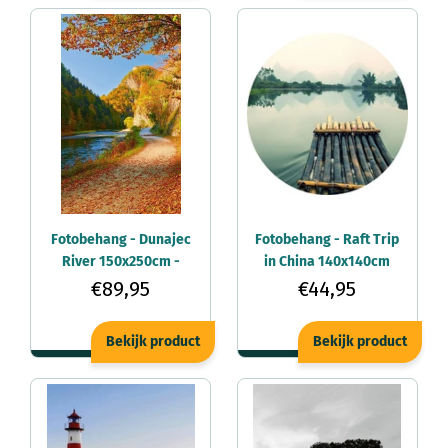
Fotobehang - Dunajec
Fotobehang - Raft Trip
River 150x250cm -
in China 140x140cm
Vliesbehang
rond - Vliesbehang
€89,95
€44,95
Bekijk product
Bekijk product