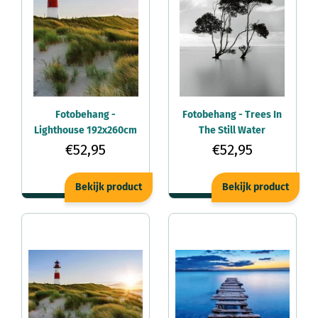
Fotobehang -
Fotobehang - Trees In
Lighthouse 192x260cm
The Still Water
- Vliesbehang
192x260cm -
€52,95
€52,95
Vliesbehang
Bekijk product
Bekijk product