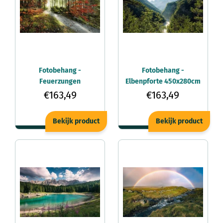
Fotobehang -
Fotobehang -
Feuerzungen
Elbenpforte 450x280cm
450x280cm -
- Vliesbehang
€163,49
€163,49
Vliesbehang
Bekijk product
Bekijk product