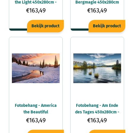
the Light 450x280cm -
Bergmagie 450x280cm
Vliesbehang
- Vliesbehang
€163,49
€163,49
Bekijk product
Bekijk product
Fotobehang - America
Fotobehang - Am Ende
the Beautiful
des Tages 450x280cm -
450x280cm -
Vliesbehang
€163,49
€163,49
Vliesbehang