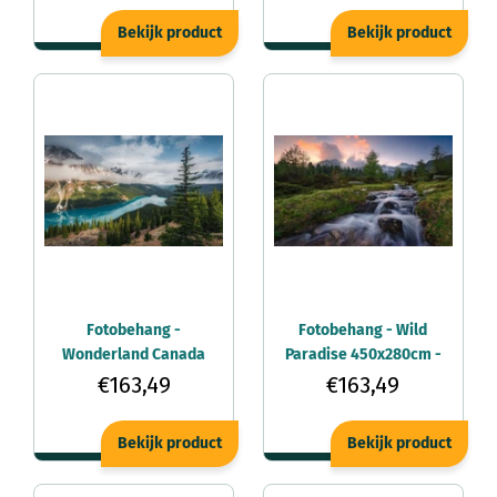
Bekijk product
Bekijk product
Fotobehang -
Fotobehang - Wild
Wonderland Canada
Paradise 450x280cm -
450x280cm -
Vliesbehang
€163,49
€163,49
Vliesbehang
Bekijk product
Bekijk product