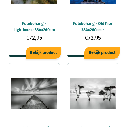
Fotobehang -
Fotobehang - Old Pier
Lighthouse 384x260cm
384x260cm -
- Vliesbehang
Vliesbehang
€72,95
€72,95
Bekijk product
Bekijk product