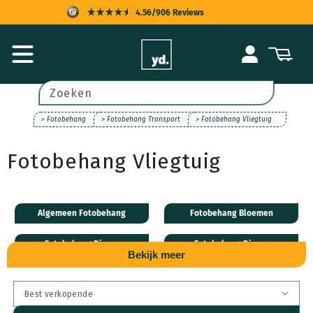
Meteen
4.56/906 Reviews
naar de
content
KOPERSBESCHERMING
Inloggen
Winkelwagen
SNELLE LEVERING
ACHTERAF BETALEN
Zoeken
UITSTEKENDE KLANTENSERVICE
> Fotobehang
> Fotobehang Transport
> Fotobehang Vliegtuig
Fotobehang Vliegtuig
Algemeen Fotobehang
Fotobehang Bloemen
Fotobehang Dieren
Fotobehang Disney
Bekijk meer
Fotobehang Natuur
Fotobehang Steden
Fotobehang Transport
Fotobehang Leveranciers