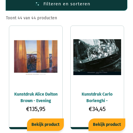
Filteren en sorteren
Toont 44 van 44 producten
Kunstdruk Alice Dalton
Kunstdruk Carlo
Brown - Evening
Borlenghi -
Interplay, 2000
Shenandoah Voile de
€135,95
€34,45
112x89cm
St. Tropez 80x60cm
Bekijk product
Bekijk product