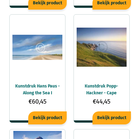
Bekijk product
Bekijk product
Kunstdruk Hans Paus -
Kunstdruk Popp-
Along the Sea I
Hackner - Cape
100x50cm
Kidnappers 90x70cm
€60,45
€44,45
Bekijk product
Bekijk product