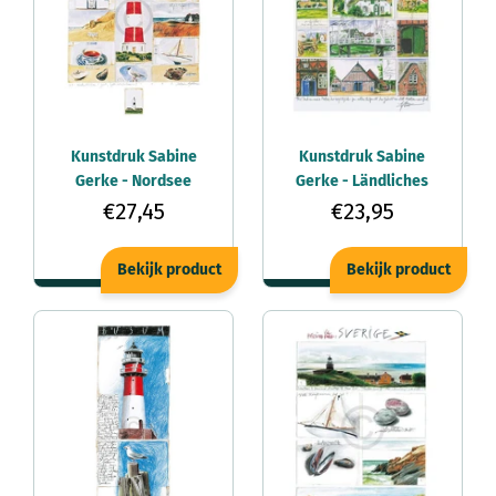
Kunstdruk Sabine
Kunstdruk Sabine
Gerke - Nordsee
Gerke - Ländliches
50x70cm
40x50cm
€27,45
€23,95
Bekijk product
Bekijk product