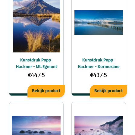
Kunstdruk Popp-
Kunstdruk Popp-
Hackner - Mt. Egmont
Hackner - Kormoräne
70x90cm
100x50cm
€44,45
€43,45
Bekijk product
Bekijk product