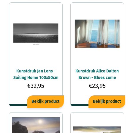
Kunstdruk Jan Lens -
Kunstdruk Alice Dalton
Sailing Home 100x50cm
Brown - Blues come
Through, small
€32,95
€23,95
48x33cm
Bekijk product
Bekijk product