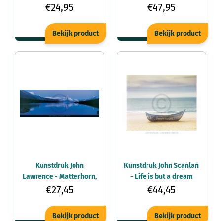
views 95x33cm
€24,95
€47,95
Bekijk product
Bekijk product
Kunstdruk John
Kunstdruk John Scanlan
Lawrence - Matterhorn,
- Life is but a dream
Zermatt 95x33cm
81x66cm
€27,45
€44,45
Bekijk product
Bekijk product