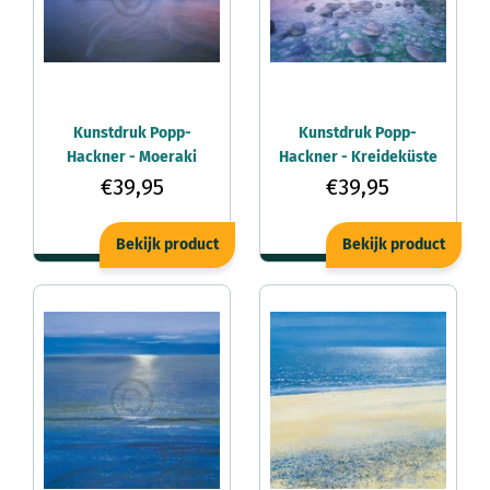
Kunstdruk Popp-
Kunstdruk Popp-
Hackner - Moeraki
Hackner - Kreideküste
Boulders 80x60cm
Rügen 80x60cm
€39,95
€39,95
Bekijk product
Bekijk product