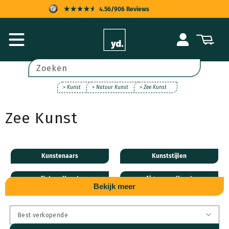
Meteen
4.56/906 Reviews
naar de
content
KOPERSBESCHERMING
Inloggen
Winkelwagen
SNELLE LEVERING
ACHTERAF BETALEN
Zoeken
UITSTEKENDE KLANTENSERVICE
> Kunst
> Natuur Kunst
> Zee Kunst
Zee Kunst
Kunstenaars
Kunststijlen
Natuur Kunst
Algemeen Kunst
Bekijk meer