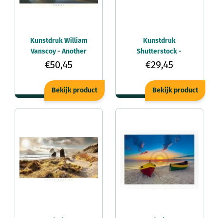
Kunstdruk William
Kunstdruk
Vanscoy - Another
Shutterstock -
Place to Be 91x66cm
Panoramic Lagoon
€50,45
€29,45
95x33cm
Bekijk product
Bekijk product