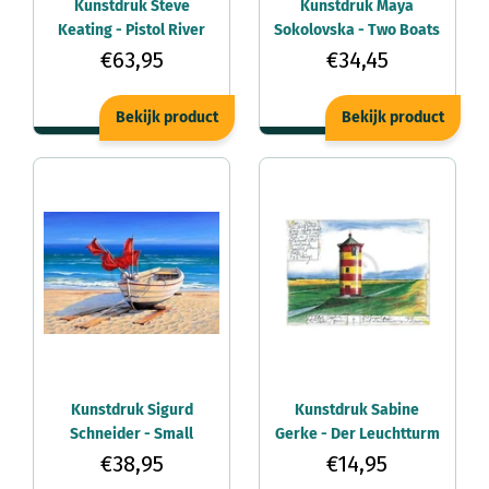
Kunstdruk Steve
Kunstdruk Maya
Keating - Pistol River
Sokolovska - Two Boats
99x56cm
80x60cm
€63,95
€34,45
Bekijk product
Bekijk product
Kunstdruk Sigurd
Kunstdruk Sabine
Schneider - Small
Gerke - Der Leuchtturm
fishing boat 80x60cm
von Pilsum 30x24cm
€38,95
€14,95