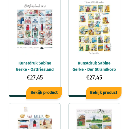
Kunstdruk Sabine
Kunstdruk Sabine
Gerke - Ostfriesland
Gerke - Der Strandkorb
50x70cm
50x70cm
€27,45
€27,45
Bekijk product
Bekijk product