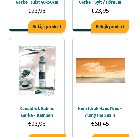
Gerke - Juist 40x50cm
Gerke - Sylt / Hörnum
40x50cm
€23,95
€23,95
Bekijk product
Bekijk product
Kunstdruk Sabine
Kunstdruk Hans Paus -
Gerke - Kampen
Along the Sea II
40x50cm
100x50cm
€23,95
€60,45