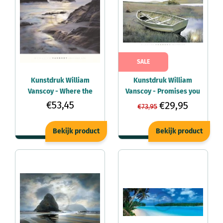
SALE
Kunstdruk William
Kunstdruk William
Vanscoy - Where the
Vanscoy - Promises you
Angels Hide 68x76cm
left for me 91x66cm
€53,45
€29,95
€73,95
Bekijk product
Bekijk product