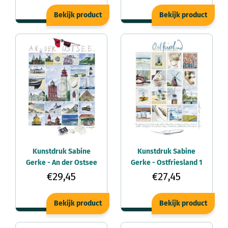
Bekijk product
Bekijk product
Kunstdruk Sabine
Kunstdruk Sabine
Gerke - An der Ostsee
Gerke - Ostfriesland 1
50x70cm
50x70cm
€29,45
€27,45
Bekijk product
Bekijk product