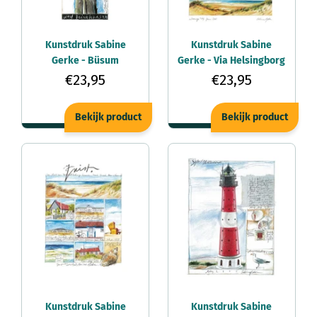
Kunstdruk Sabine
Kunstdruk Sabine
Gerke - Büsum
Gerke - Via Helsingborg
25x60cm
40x50cm
€23,95
€23,95
Bekijk product
Bekijk product
Kunstdruk Sabine
Kunstdruk Sabine