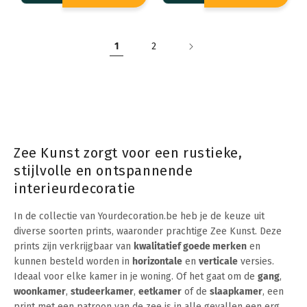
1
2
Zee Kunst zorgt voor een rustieke,
stijlvolle en ontspannende
interieurdecoratie
In de collectie van Yourdecoration.be heb je de keuze uit
diverse soorten prints, waaronder prachtige Zee Kunst. Deze
prints zijn verkrijgbaar van
kwalitatief goede merken
en
kunnen besteld worden in
horizontale
en
verticale
versies.
Ideaal voor elke kamer in je woning. Of het gaat om de
gang
,
woonkamer
,
studeerkamer
,
eetkamer
of de
slaapkamer
, een
print met een patroon van de zee is in alle gevallen een erg