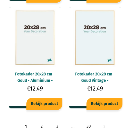
Fotokader 20x28 cm -
Fotokader 20x28 cm -
Goud - Aluminium -
Goud Vintage -
Kent
Aluminium - Kent
€12,49
€12,49
Bekijk product
Bekijk product
1
2
3
…
30