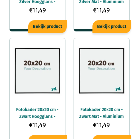
Zilver Hoogglans -
Zilver Mat - Aluminium
Aluminium - Kent
- Kent
€11,49
€11,49
Bekijk product
Bekijk product
Fotokader 20x20 cm -
Fotokader 20x20 cm -
Zwart Hoogglans -
Zwart Mat - Aluminium
Aluminium - Kent
- Kent
€11,49
€11,49