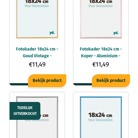
Fotokader 18x24 cm -
Fotokader 18x24 cm -
Goud Vintage -
Koper - Aluminium -
Aluminium - Kent
Kent
€11,49
€11,49
Bekijk product
Bekijk product
TIJDELIJK
UITVERKOCHT