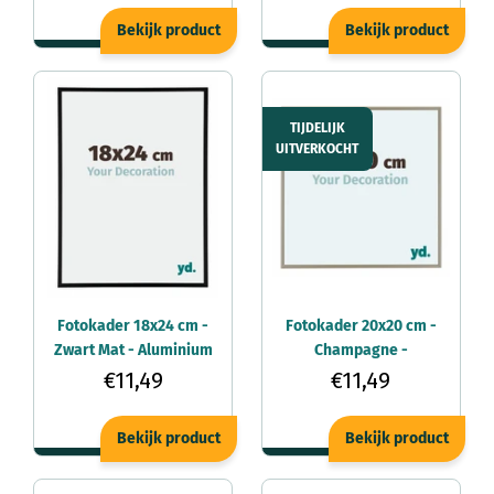
Bekijk product
Bekijk product
TIJDELIJK
UITVERKOCHT
Fotokader 18x24 cm -
Fotokader 20x20 cm -
Zwart Mat - Aluminium
Champagne -
- Kent
Aluminium - Kent
€11,49
€11,49
Bekijk product
Bekijk product