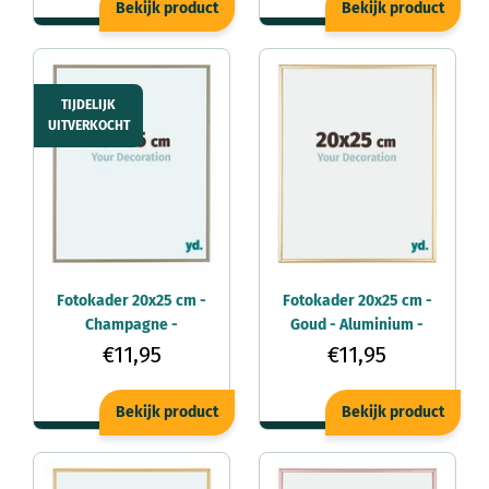
Bekijk product
Bekijk product
TIJDELIJK
UITVERKOCHT
Fotokader 20x25 cm -
Fotokader 20x25 cm -
Champagne -
Goud - Aluminium -
Aluminium - Kent
Kent
€11,95
€11,95
Bekijk product
Bekijk product