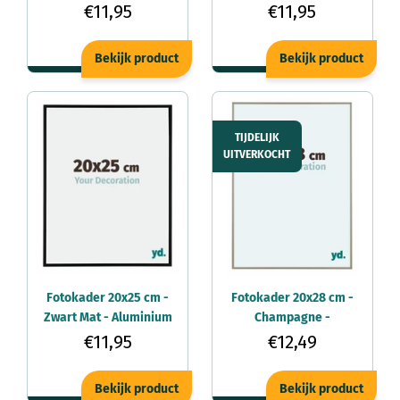
- Kent
Aluminium - Kent
€11,95
€11,95
Bekijk product
Bekijk product
TIJDELIJK
UITVERKOCHT
Fotokader 20x25 cm -
Fotokader 20x28 cm -
Zwart Mat - Aluminium
Champagne -
- Kent
Aluminium - Kent
€11,95
€12,49
Bekijk product
Bekijk product