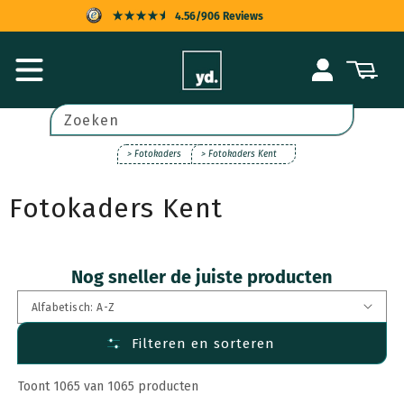
Meteen
4.56/906 Reviews
naar de
content
KOPERSBESCHERMING
Inloggen
Winkelwagen
SNELLE LEVERING
ACHTERAF BETALEN
Zoeken
UITSTEKENDE KLANTENSERVICE
> Fotokaders
> Fotokaders Kent
Fotokaders Kent
Nog sneller de juiste producten
Filteren en sorteren
Toont 1065 van 1065 producten