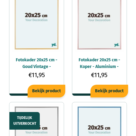
Fotokader 20x25 cm -
Fotokader 20x25 cm -
Goud Vintage -
Koper - Aluminium -
Aluminium - Kent
Kent
€11,95
€11,95
Bekijk product
Bekijk product
TIJDELIJK
UITVERKOCHT