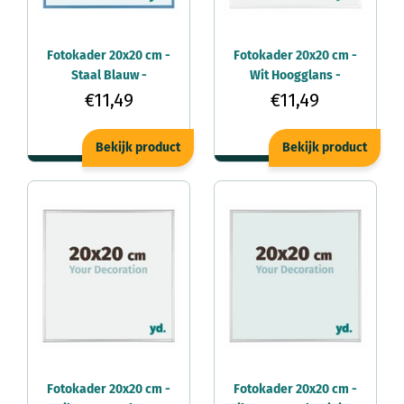
Fotokader 20x20 cm -
Fotokader 20x20 cm -
Staal Blauw -
Wit Hoogglans -
Aluminium - Kent
Aluminium - Kent
€11,49
€11,49
Bekijk product
Bekijk product
Fotokader 20x20 cm -
Fotokader 20x20 cm -