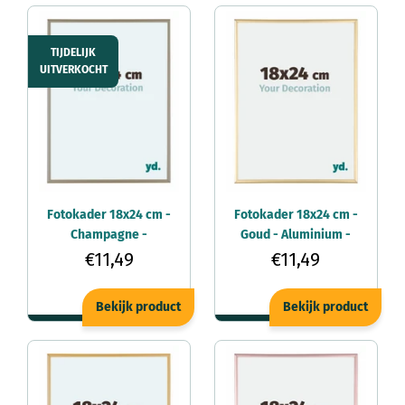
TIJDELIJK
UITVERKOCHT
Fotokader 18x24 cm -
Fotokader 18x24 cm -
Champagne -
Goud - Aluminium -
Aluminium - Kent
Kent
€11,49
€11,49
Bekijk product
Bekijk product