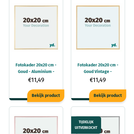
Fotokader 20x20 cm -
Fotokader 20x20 cm -
Goud - Aluminium -
Goud Vintage -
Kent
Aluminium - Kent
€11,49
€11,49
Bekijk product
Bekijk product
TIJDELIJK
UITVERKOCHT