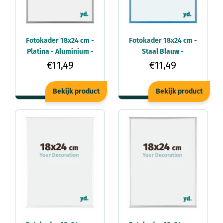
Fotokader 18x24 cm -
Fotokader 18x24 cm -
Platina - Aluminium -
Staal Blauw -
Kent
Aluminium - Kent
€11,49
€11,49
Bekijk product
Bekijk product