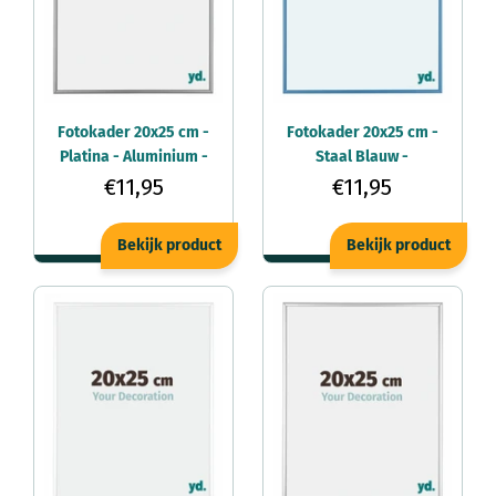
Fotokader 20x25 cm -
Fotokader 20x25 cm -
Platina - Aluminium -
Staal Blauw -
Kent
Aluminium - Kent
€11,95
€11,95
Bekijk product
Bekijk product