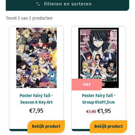
Filteren en sorteren
Steden Posters
Sport Posters
Toont 2 van 2 producten
SALE
Poster Fairy Tail -
Poster Fairy Tail -
Season 6 Key Art
Group 61x91,5cm
61x91,5cm
€7,95
€1,95
€7,95
Bekijk product
Bekijk product