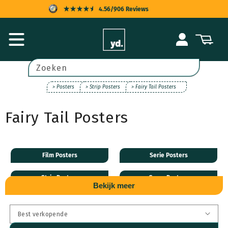
Meteen
4.56/906 Reviews
naar de
content
KOPERSBESCHERMING
Inloggen
Winkelwagen
SNELLE LEVERING
ACHTERAF BETALEN
Zoeken
UITSTEKENDE KLANTENSERVICE
> Posters
> Strip Posters
> Fairy Tail Posters
Fairy Tail Posters
Film Posters
Serie Posters
Strip Posters
Game Posters
Bekijk meer
Muziek Posters
Algemeen Posters
Natuur Posters
Kinder Posters