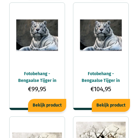
Fotobehang -
Fotobehang -
Bengaalse Tijger in
Bengaalse Tijger in
Dierentuin 350x270cm -
Dierentuin 400x309cm
€99,95
€104,95
Vliesbehang
- Vliesbehang
Bekijk product
Bekijk product