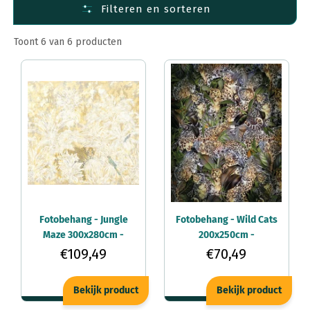
Filteren en sorteren
Fotobehang Materiaal
Fotobehang per ruimte
Toont 6 van 6 producten
Fotobehang per afmeting
Fotobehang - Jungle
Fotobehang - Wild Cats
Maze 300x280cm -
200x250cm -
Vliesbehang
Vliesbehang
€109,49
€70,49
Bekijk product
Bekijk product