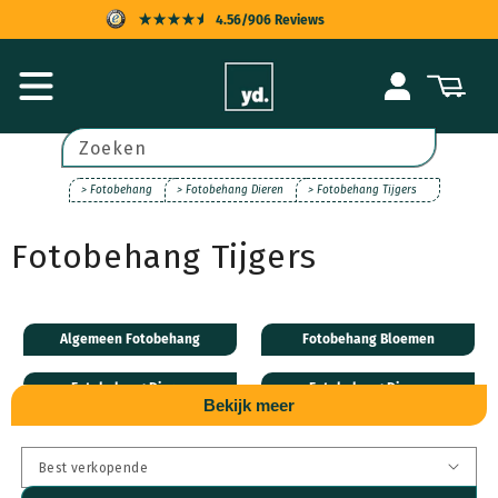
Meteen
4.56/906 Reviews
naar de
content
KOPERSBESCHERMING
Inloggen
Winkelwagen
SNELLE LEVERING
ACHTERAF BETALEN
Zoeken
UITSTEKENDE KLANTENSERVICE
> Fotobehang
> Fotobehang Dieren
> Fotobehang Tijgers
Fotobehang Tijgers
Algemeen Fotobehang
Fotobehang Bloemen
Fotobehang Dieren
Fotobehang Disney
Bekijk meer
Fotobehang Natuur
Fotobehang Steden
Fotobehang Transport
Fotobehang Leveranciers