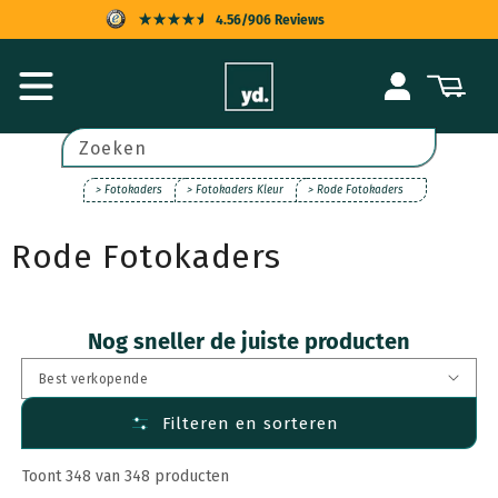
Meteen
4.56/906 Reviews
naar de
content
KOPERSBESCHERMING
Inloggen
Winkelwagen
SNELLE LEVERING
ACHTERAF BETALEN
Zoeken
UITSTEKENDE KLANTENSERVICE
> Fotokaders
> Fotokaders Kleur
> Rode Fotokaders
Rode Fotokaders
Nog sneller de juiste producten
Filteren en sorteren
Toont 348 van 348 producten