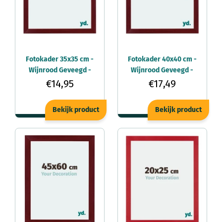
Fotokader 35x35 cm -
Fotokader 40x40 cm -
Wijnrood Geveegd -
Wijnrood Geveegd -
MDF - Mura
MDF - Mura
€14,95
€17,49
Bekijk product
Bekijk product