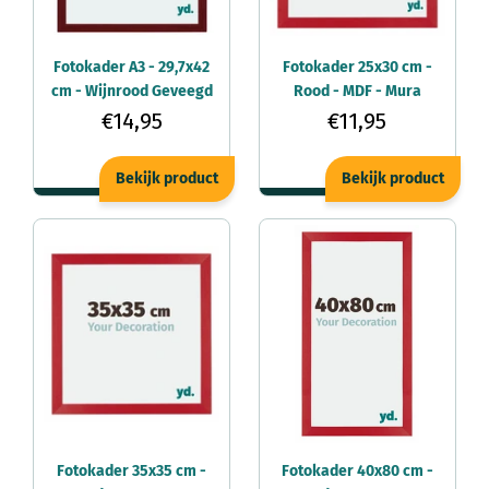
Fotokader A3 - 29,7x42
Fotokader 25x30 cm -
cm - Wijnrood Geveegd
Rood - MDF - Mura
- MDF - Mura
€14,95
€11,95
Bekijk product
Bekijk product
Fotokader 35x35 cm -
Fotokader 40x80 cm -