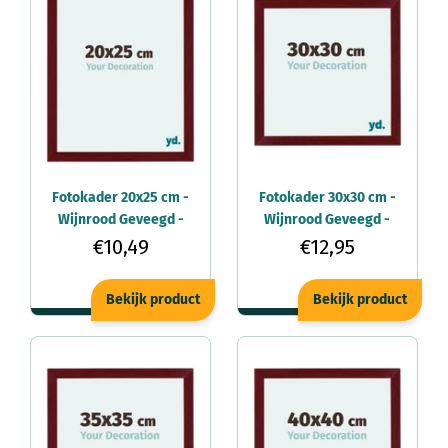
Fotokader 20x25 cm -
Fotokader 30x30 cm -
Wijnrood Geveegd -
Wijnrood Geveegd -
MDF - Mura
MDF - Mura
€10,49
€12,95
Bekijk product
Bekijk product