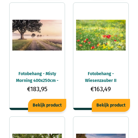
Fotobehang - Misty
Fotobehang -
Morning 400x250cm -
Wiesenzauber II
Vliesbehang
450x280cm -
€183,95
€163,49
Vliesbehang
Bekijk product
Bekijk product