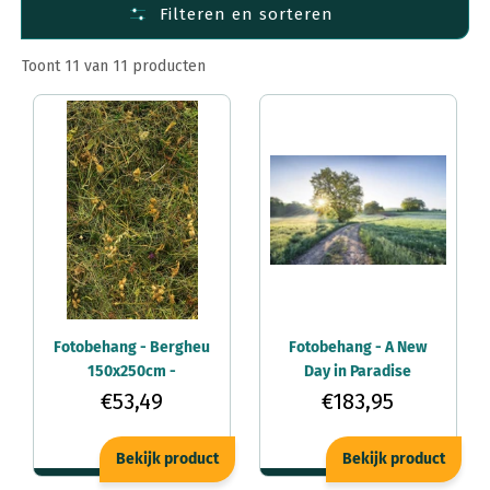
Filteren en sorteren
Fotobehang Materiaal
Fotobehang per ruimte
Toont 11 van 11 producten
Fotobehang per afmeting
Fotobehang - Bergheu
Fotobehang - A New
150x250cm -
Day in Paradise
Vliesbehang
400x250cm -
€53,49
€183,95
Vliesbehang
Bekijk product
Bekijk product