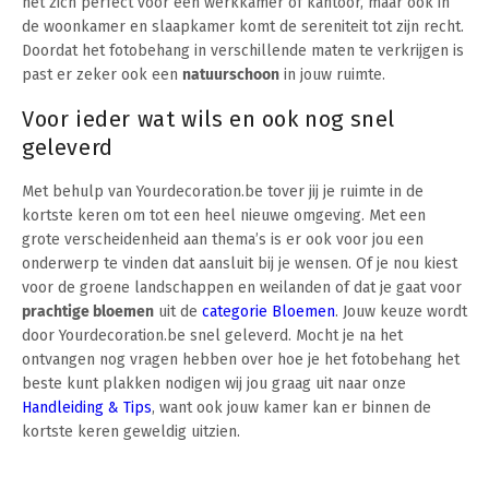
het zich perfect voor een werkkamer of kantoor, maar ook in
de woonkamer en slaapkamer komt de sereniteit tot zijn recht.
Doordat het fotobehang in verschillende maten te verkrijgen is
past er zeker ook een
natuurschoon
in jouw ruimte.
Voor ieder wat wils en ook nog snel
geleverd
Met behulp van Yourdecoration.be tover jij je ruimte in de
kortste keren om tot een heel nieuwe omgeving. Met een
grote verscheidenheid aan thema’s is er ook voor jou een
onderwerp te vinden dat aansluit bij je wensen. Of je nou kiest
voor de groene landschappen en weilanden of dat je gaat voor
prachtige bloemen
uit de
categorie Bloemen
. Jouw keuze wordt
door Yourdecoration.be snel geleverd. Mocht je na het
ontvangen nog vragen hebben over hoe je het fotobehang het
beste kunt plakken nodigen wij jou graag uit naar onze
Handleiding & Tips
, want ook jouw kamer kan er binnen de
kortste keren geweldig uitzien.