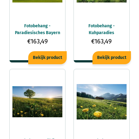
Fotobehang -
Fotobehang -
Paradiesisches Bayern
Kuhparadies
450x280cm -
450x280cm -
€163,49
€163,49
Vliesbehang
Vliesbehang
Bekijk product
Bekijk product