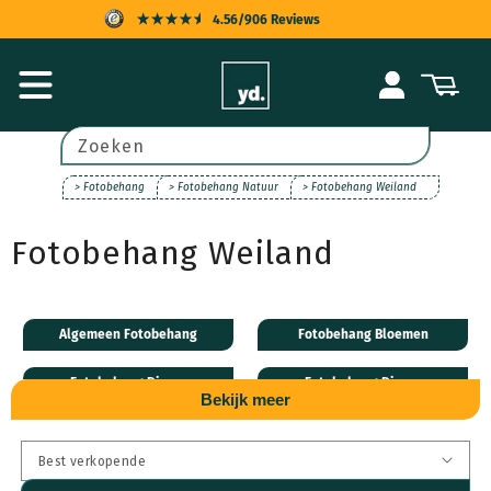
Meteen
4.56/906 Reviews
naar de
content
KOPERSBESCHERMING
Inloggen
Winkelwagen
SNELLE LEVERING
ACHTERAF BETALEN
Zoeken
UITSTEKENDE KLANTENSERVICE
> Fotobehang
> Fotobehang Natuur
> Fotobehang Weiland
Fotobehang Weiland
Algemeen Fotobehang
Fotobehang Bloemen
Fotobehang Dieren
Fotobehang Disney
Bekijk meer
Fotobehang Natuur
Fotobehang Steden
Fotobehang Transport
Fotobehang Leveranciers