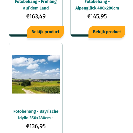
Fotobehang - Frühling
Fotobehang -
auf dem Land
Alpenglück 400x280cm
450x280cm -
- Vliesbehang
€163,49
€145,95
Vliesbehang
Bekijk product
Bekijk product
Fotobehang - Bayrische
Idylle 350x280cm -
Vliesbehang
€136,95