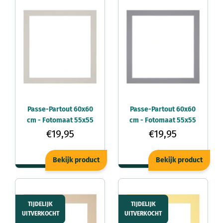
Passe-Partout 60x60
Passe-Partout 60x60
cm - Fotomaat 55x55
cm - Fotomaat 55x55
cm - Grijs Graniet -
cm - Grijs - Voor
€19,95
€19,95
Voor fotolijsten
fotolijsten
Bekijk product
Bekijk product
TIJDELIJK
TIJDELIJK
UITVERKOCHT
UITVERKOCHT