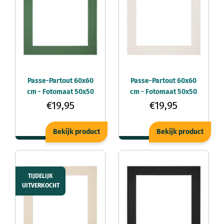
Passe-Partout 60x60
Passe-Partout 60x60
cm - Fotomaat 50x50
cm - Fotomaat 50x50
cm - Groen Bos - Voor
cm - Lichtgrijs - Voor
€19,95
€19,95
fotolijsten
fotolijsten
Bekijk product
Bekijk product
TIJDELIJK
UITVERKOCHT