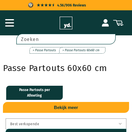
Meteen
4.56/906 Reviews
naar de
content
KOPERSBESCHERMING
Inloggen
Winkelwagen
SNELLE LEVERING
ACHTERAF BETALEN
Zoeken
UITSTEKENDE KLANTENSERVICE
> Passe Partouts
> Passe Partouts 60x60 cm
Passe Partouts 60x60 cm
Passe Partouts per
Afmeting
Bekijk meer