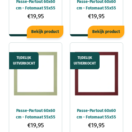
Passe-Partout 60x60
Passe-Partout 60x60
cm - Fotomaat 55x55
cm - Fotomaat 55x55
cm - Zwart - Voor
cm - Lichtgrijs - Voor
€19,95
€19,95
fotolijsten
fotolijsten
Bekijk product
Bekijk product
TIJDELIJK
TIJDELIJK
UITVERKOCHT
UITVERKOCHT
Passe-Partout 60x60
Passe-Partout 60x60
cm - Fotomaat 55x55
cm - Fotomaat 55x55
cm - Mintgroen - Voor
cm - Wijnrood - Voor
€19,95
€19,95
fotolijsten
fotolijsten