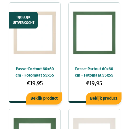
TIJDELIJK
UITVERKOCHT
Passe-Partout 60x60
Passe-Partout 60x60
cm - Fotomaat 55x55
cm - Fotomaat 55x55
cm - Teinte - Voor
cm - Groen Bos - Voor
€19,95
€19,95
fotolijsten
fotolijsten
Bekijk product
Bekijk product