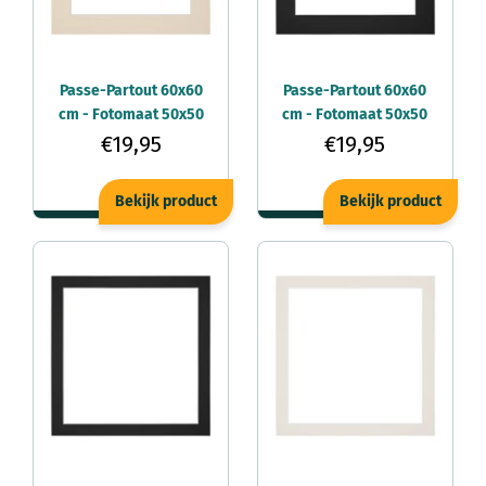
Passe-Partout 60x60
Passe-Partout 60x60
cm - Fotomaat 50x50
cm - Fotomaat 50x50
cm - Teinte - Voor
cm - Zwart - Voor
€19,95
€19,95
fotolijsten
fotolijsten
Bekijk product
Bekijk product