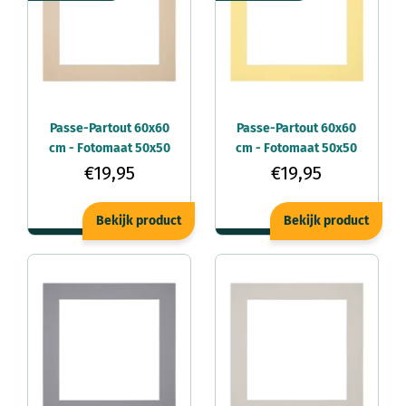
Passe-Partout 60x60
Passe-Partout 60x60
cm - Fotomaat 50x50
cm - Fotomaat 50x50
cm - Beige - Voor
cm - Geel - Voor
€19,95
€19,95
fotolijsten
fotolijsten
Bekijk product
Bekijk product