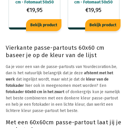
cm - Fotomaat 50x50
cm - Fotomaat 50x50
cm - Mintgroen - Voor
cm - Wijnrood - Voor
€19,95
€19,95
fotolijsten
fotolijsten
Bekijk product
Bekijk product
Vierkante passe-partouts 60x60 cm
baseer je op de kleur van de lijst
Ga je voor een van de passe-partouts van Yourdecoration.be,
dan is het natuurlijk belangrijk dat je deze
afstemt met het
werk
dat ingelijst wordt, maar wist je dat de
kleur van de
fotokader
hier ook in meegenomen moet worden? Een
fotokader 60x60 cm in het zwart
of donkergrijs kun je namelijk
het beste combineren met een donkere kleur passe-partout
en heb je een fotokader in een lichte kleur, dan werkt een
lichtere kleur passe-partout het beste.
Met een 60x60cm passe-partout laat jij je