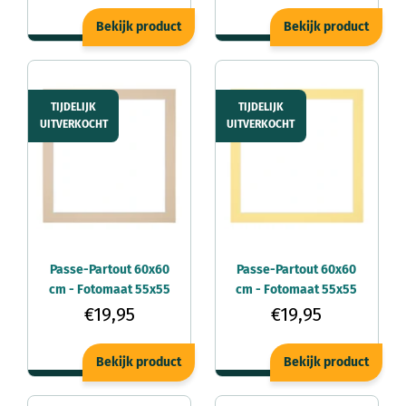
Bekijk product
Bekijk product
TIJDELIJK
TIJDELIJK
UITVERKOCHT
UITVERKOCHT
Passe-Partout 60x60
Passe-Partout 60x60
cm - Fotomaat 55x55
cm - Fotomaat 55x55
cm - Beige - Voor
cm - Geel - Voor
€19,95
€19,95
fotolijsten
fotolijsten
Bekijk product
Bekijk product