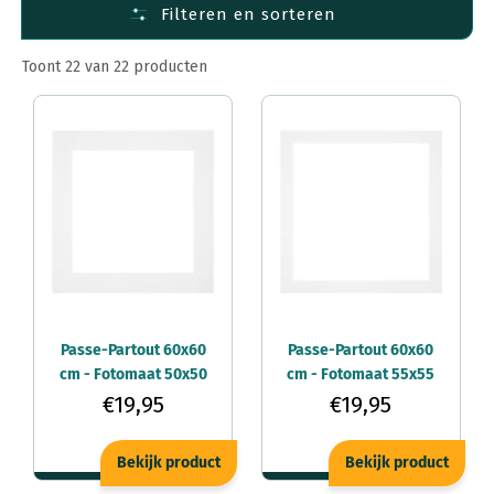
Filteren en sorteren
Toont 22 van 22 producten
Passe-Partout 60x60
Passe-Partout 60x60
cm - Fotomaat 50x50
cm - Fotomaat 55x55
cm - Wit - Voor
cm - Wit - Voor
€19,95
€19,95
fotolijsten
fotolijsten
Bekijk product
Bekijk product