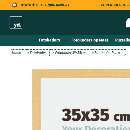
Meteen
4.56/906 Reviews
KOPERSBESCHE
naar de
content
Fotokaders
Fotokaders op Maat
Puzzelk
Home
> Fotokader
> Fotokader 35x35cm
> Fotokader Mura