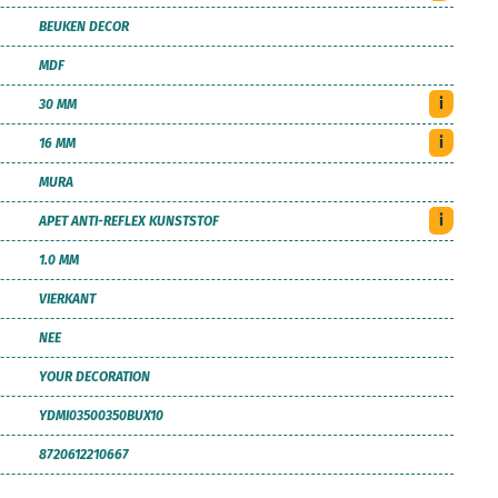
BEUKEN DECOR
MDF
i
30 MM
i
16 MM
MURA
i
APET ANTI-REFLEX KUNSTSTOF
1.0 MM
VIERKANT
NEE
YOUR DECORATION
YDMI03500350BUX10
8720612210667