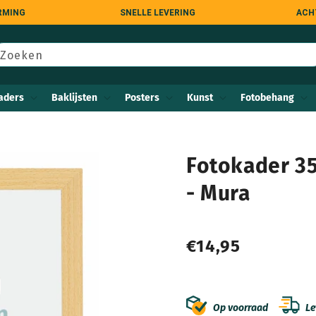
RMING
SNELLE LEVERING
ACH
Zoeken
aders
Baklijsten
Posters
Kunst
Fotobehang
Fotokader 3
- Mura
Normale
€14,95
prijs
Op voorraad
Le