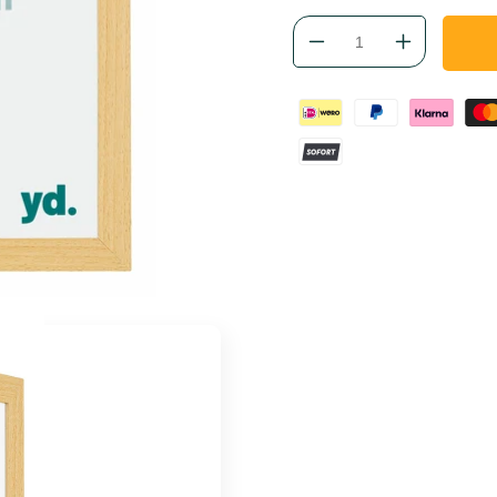
Aantal
Aantal
verlagen
verhogen
voor
voor
Fotokader
Fotokader
35x35
35x35
cm
cm
-
-
Beuken
Beuken
Decor
Decor
-
-
MDF
MDF
-
-
Mura
Mura