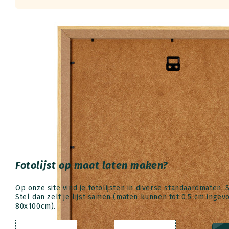
Fotolijst op maat laten maken?
Op onze site vind je fotolijsten in diverse standaardmaten. 
Stel dan zelf je lijst samen (maten kunnen tot 0,5 cm inge
80x100cm).
Breedte (cm)
Hoogte (cm)