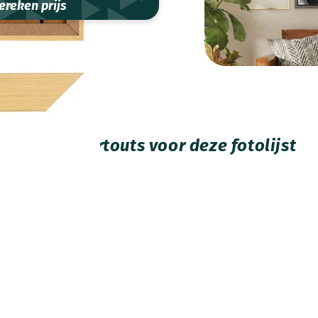
ereken prijs
Passe-partouts voor deze fotolijst