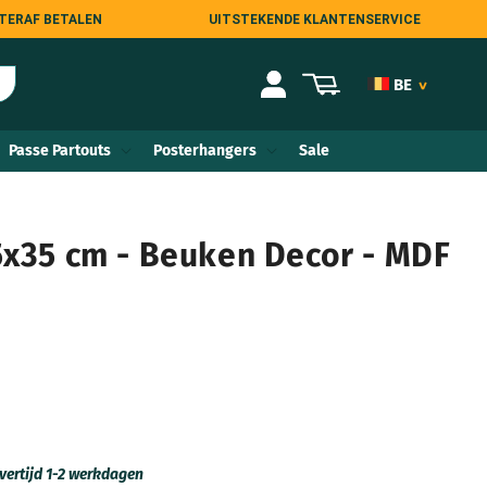
TERAF BETALEN
UITSTEKENDE KLANTENSERVICE
Inloggen
Winkelwagen
BE
>
NL
Passe Partouts
Posterhangers
Sale
DE
AT
5x35 cm - Beuken Decor - MDF
FR
COM
ES
IT
vertijd 1-2 werkdagen
UK