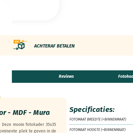
ACHTERAF BETALEN
aties
Reviews
Fotokad
Specificaties:
or - MDF - Mura
FOTOMAAT BREEDTE (=BINNENMAAT)
r. Deze mooie fotokader 35x35
FOTOMAAT HOOGTE (=BINNENMAAT)
ominente plek te geven in de